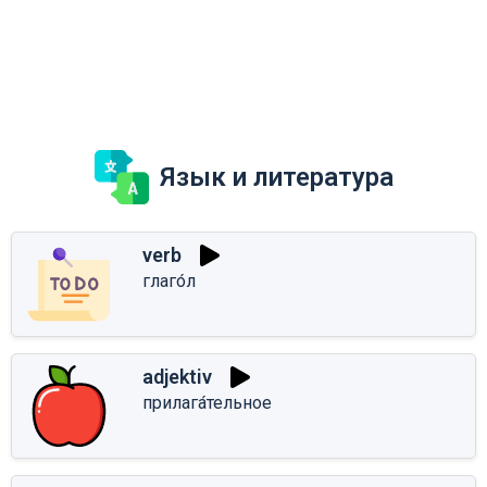
Язык и литература
verb
глаго́л
adjektiv
прилага́тельное