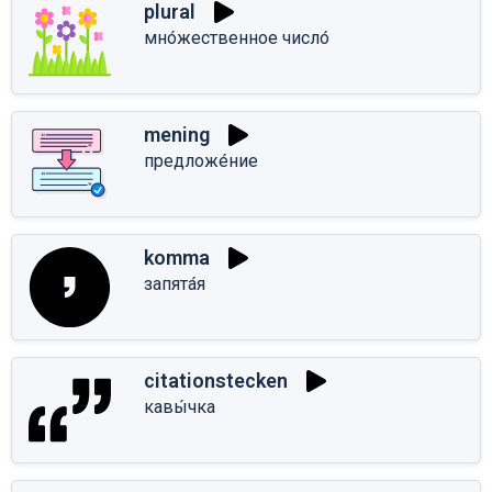
plural
мно́жественное число́
mening
предложе́ние
komma
запята́я
citationstecken
кавы́чка