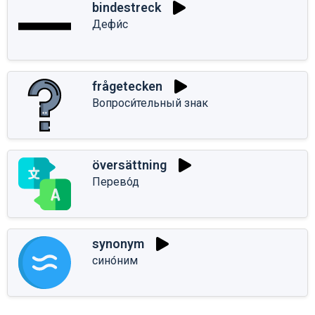
bindestreck
Дефи́с
frågetecken
Вопроси́тельный знак
översättning
Перево́д
synonym
сино́ним