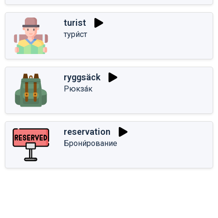
turist
тури́ст
ryggsäck
Рюкза́к
reservation
Брони́рование