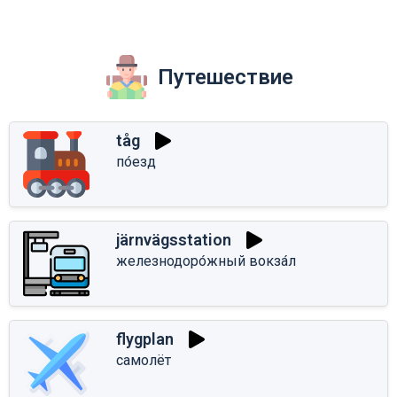
Путешествие
tåg
по́езд
järnvägsstation
железнодоро́жный вокза́л
flygplan
самолёт