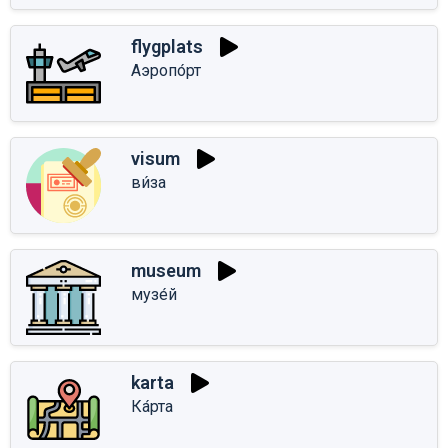
flygplats
Аэропо́рт
visum
ви́за
museum
музе́й
karta
Ка́рта