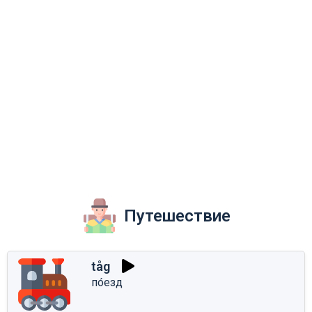
Путешествие
tåg
по́езд