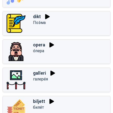
dikt
Поэ́ма
opera
о́пера
galleri
галере́я
biljett
биле́т