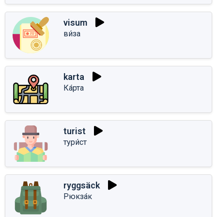
visum
ви́за
karta
Ка́рта
turist
тури́ст
ryggsäck
Рюкза́к