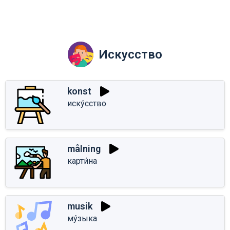
Искусство
konst
иску́сство
målning
карти́на
musik
му́зыка