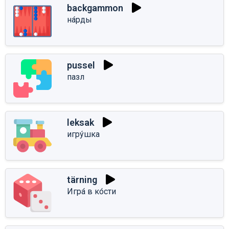
backgammon
на́рды
pussel
пазл
leksak
игру́шка
tärning
Игра́ в ко́сти