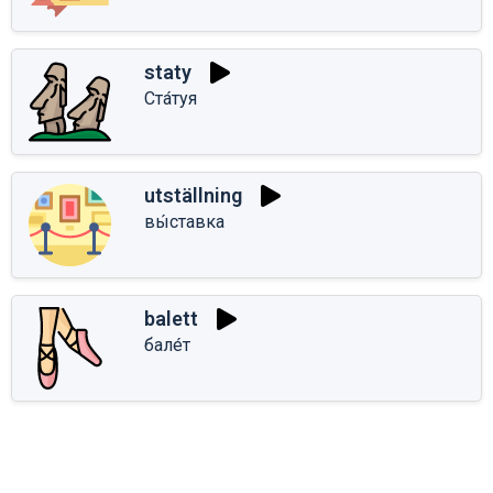
staty
Ста́туя
utställning
вы́ставка
balett
бале́т