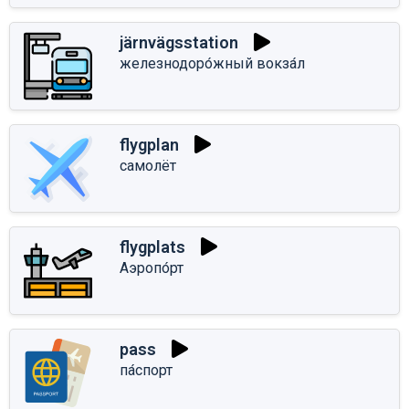
järnvägsstation
железнодоро́жный вокза́л
flygplan
самолёт
flygplats
Аэропо́рт
pass
па́спорт