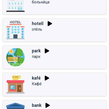
больни́ца
hotell
оте́ль
park
парк
kafé
Кафе́
bank