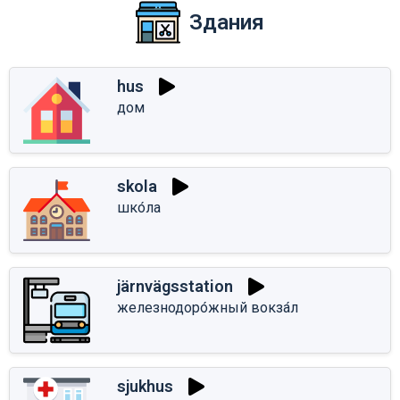
Здания
hus
дом
skola
шко́ла
järnvägsstation
железнодоро́жный вокза́л
sjukhus