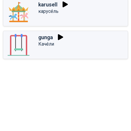
karusell
карусе́ль
gunga
Каче́ли