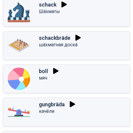
schack
Ша́хматы
schackbräde
ша́хматная доска́
boll
мяч
gungbräda
каче́ли