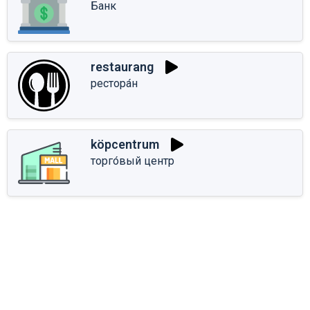
Банк
restaurang
рестора́н
köpcentrum
торго́вый центр