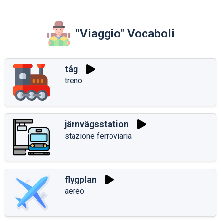
"Viaggio" Vocaboli
tåg
treno
järnvägsstation
stazione ferroviaria
flygplan
aereo