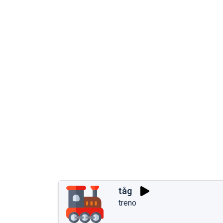
tåg
treno