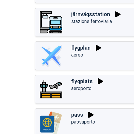
järnvägsstation
stazione ferroviaria
flygplan
aereo
flygplats
aeroporto
pass
passaporto