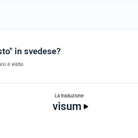
sto" in svedese?
iano è
visto
.
La traduzione
visum