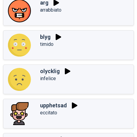
arg
arrabbiato
blyg
timido
olycklig
infelice
upphetsad
eccitato