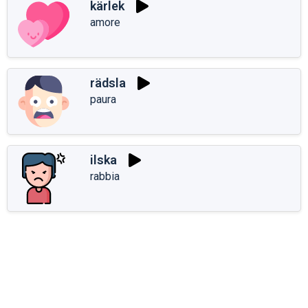
kärlek
amore
rädsla
paura
ilska
rabbia