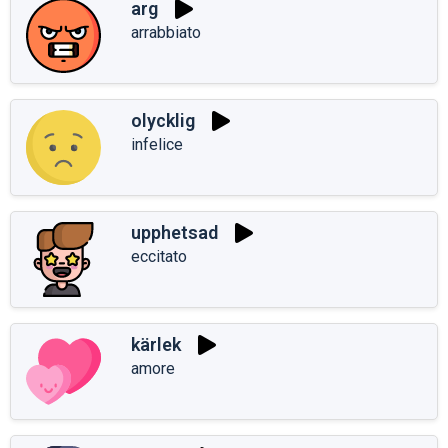
arg
arrabbiato
olycklig
infelice
upphetsad
eccitato
kärlek
amore