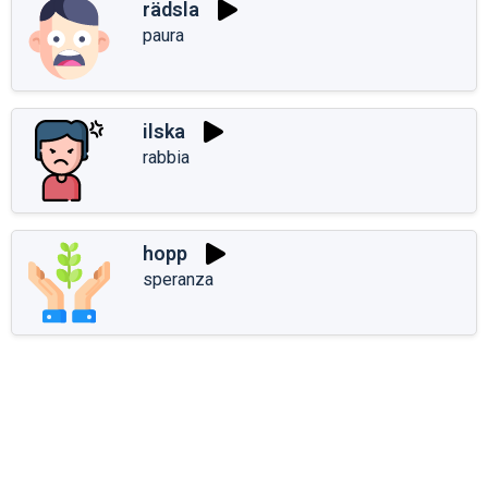
rädsla
paura
ilska
rabbia
hopp
speranza