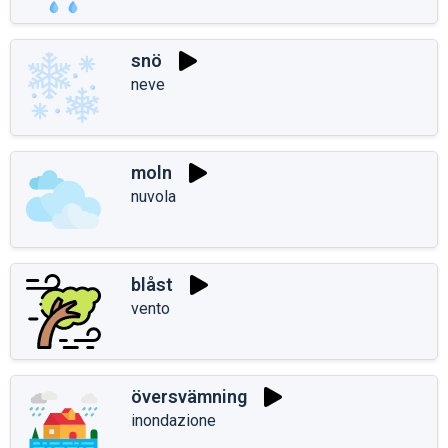
snö
neve
moln
nuvola
blåst
vento
översvämning
inondazione