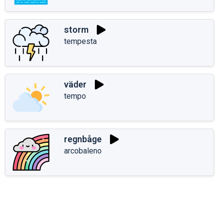
storm
tempesta
väder
tempo
regnbåge
arcobaleno