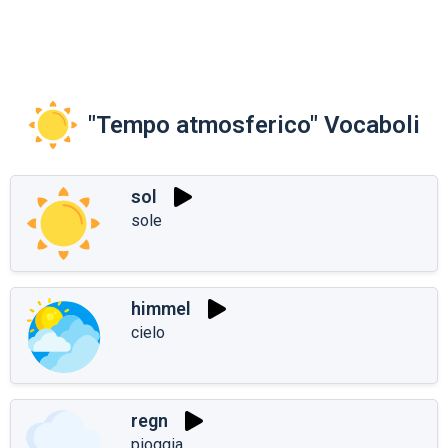
"Tempo atmosferico" Vocaboli
sol
sole
himmel
cielo
regn
pioggia