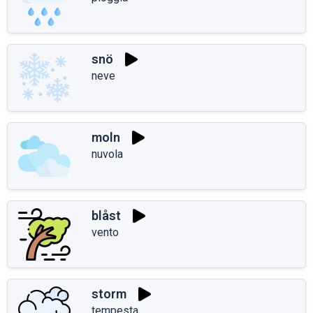
snö
neve
moln
nuvola
blåst
vento
storm
tempesta