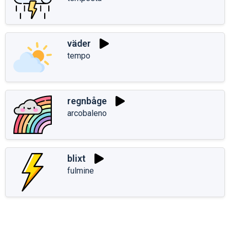
väder
tempo
regnbåge
arcobaleno
blixt
fulmine