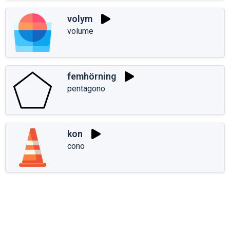
volym
volume
femhörning
pentagono
kon
cono