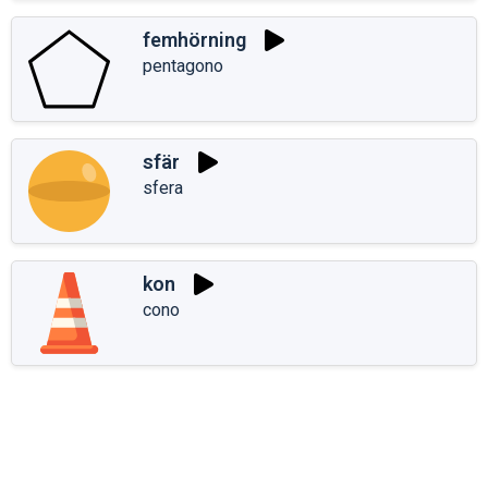
femhörning
pentagono
sfär
sfera
kon
cono