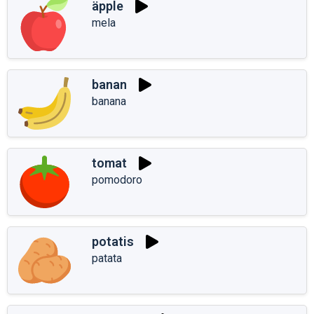
äpple
mela
banan
banana
tomat
pomodoro
potatis
patata