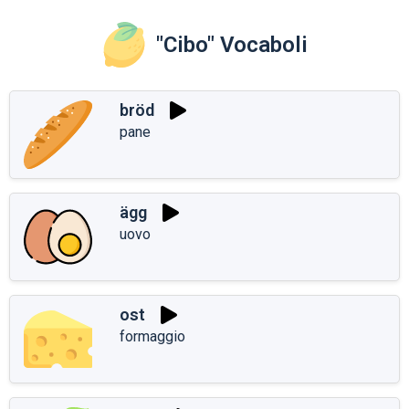
"Cibo" Vocaboli
bröd
pane
ägg
uovo
ost
formaggio