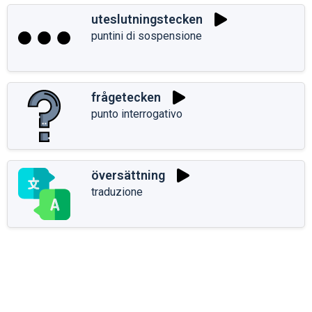
uteslutningstecken
puntini di sospensione
frågetecken
punto interrogativo
översättning
traduzione