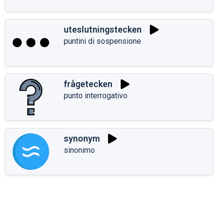
uteslutningstecken
puntini di sospensione
frågetecken
punto interrogativo
synonym
sinonimo