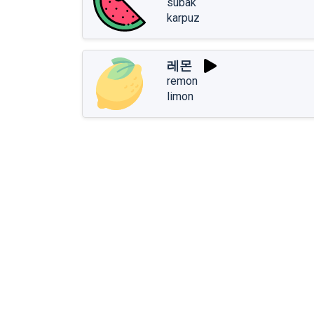
subak
karpuz
레몬
remon
limon