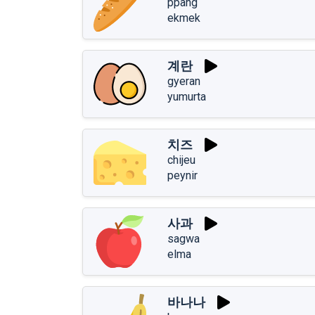
ppang
ekmek
계란
gyeran
yumurta
치즈
chijeu
peynir
사과
sagwa
elma
바나나