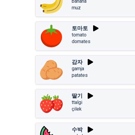
banana
muz
토마토
tomato
domates
감자
gamja
patates
딸기
ttalgi
çilek
수박