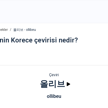
ekler
올리브 - ollibeu
inin Korece çevirisi nedir?
Çeviri
올리브
ollibeu