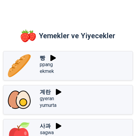
Yemekler ve Yiyecekler
빵
ppang
ekmek
계란
gyeran
yumurta
사과
sagwa