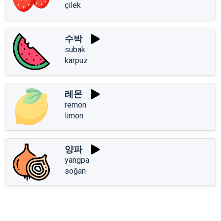
çilek
수박
subak
karpuz
레몬
remon
limon
양파
yangpa
soğan