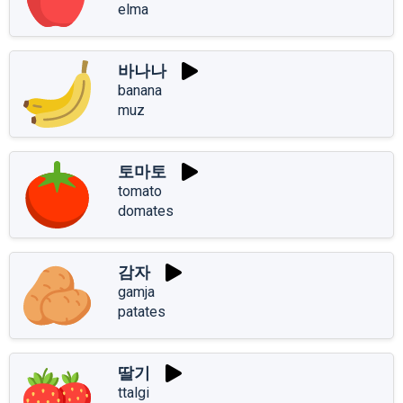
elma
바나나
banana
muz
토마토
tomato
domates
감자
gamja
patates
딸기
ttalgi