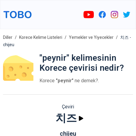
Diller
Korece Kelime Listeleri
Yemekler ve Yiyecekler
치즈 -
chijeu
"peynir" kelimesinin
Korece çevirisi nedir?
Korece
"peynir"
ne demek?.
Çeviri
치즈
chijeu