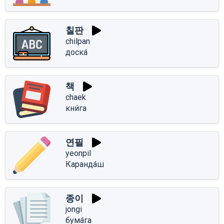
칠판
chilpan
доска́
책
chaek
кни́га
연필
yeonpil
Каранда́ш
종이
jongi
бума́га