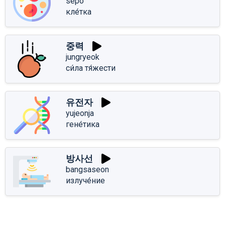
sepo
кле́тка
중력
jungryeok
си́ла тя́жести
유전자
yujeonja
гене́тика
방사선
bangsaseon
излуче́ние