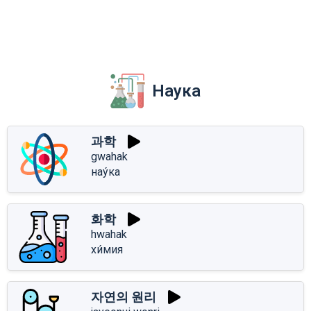
Наука
과학
gwahak
нау́ка
화학
hwahak
хи́мия
자연의 원리