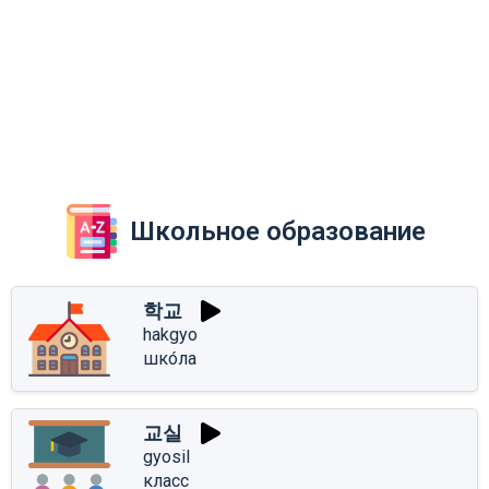
Школьное образование
학교
hakgyo
шко́ла
교실
gyosil
класс