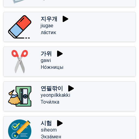
지우개
jiugae
ла́стик
가위
gawi
Но́жницы
연필깎이
yeonpilkkakki
Точи́лка
시험
siheom
Экза́мен