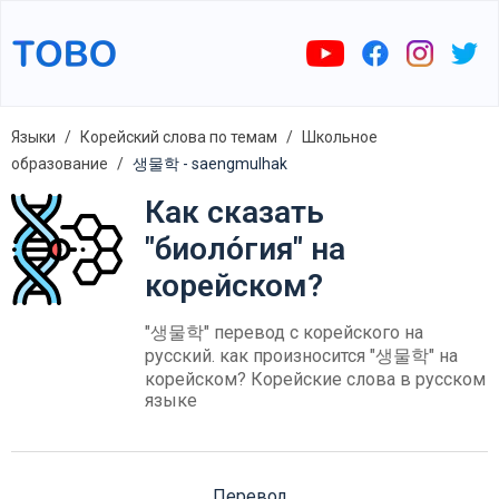
Языки
Корейский слова по темам
Школьное
образование
생물학 - saengmulhak
Как сказать
"биоло́гия" на
корейском?
"생물학" перевод с корейского на
русский. как произносится "생물학" на
корейском? Корейские слова в русском
языке
Перевод