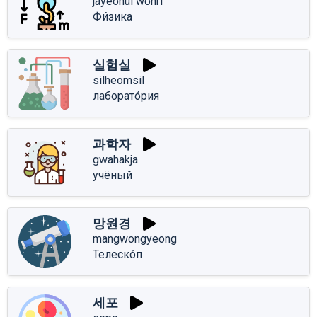
jayeonui wonri
Фи́зика
실험실
silheomsil
лаборато́рия
과학자
gwahakja
учёный
망원경
mangwongyeong
Телеско́п
세포