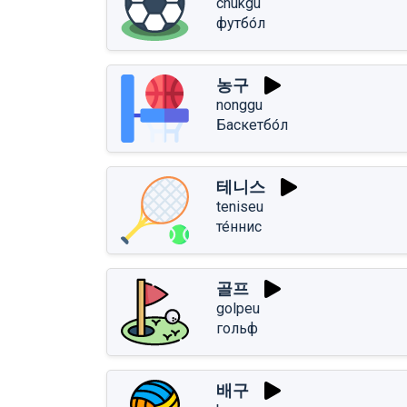
chukgu
футбо́л
농구
nonggu
Баскетбо́л
테니스
teniseu
те́ннис
골프
golpeu
гольф
배구