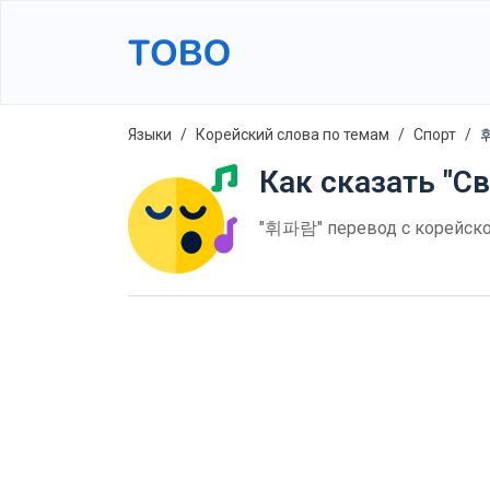
Языки
Корейский слова по темам
Спорт
휘
Как сказать "Св
"휘파람" перевод с корейског