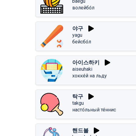
baegu
волейбо́л
야구
yagu
бейсбо́л
아이스하키
aiseuhaki
хокке́й на льду
탁구
takgu
насто́льный те́ннис
핸드볼