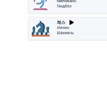
haendeubol
Гандбо́л
체스
cheseu
Ша́хматы