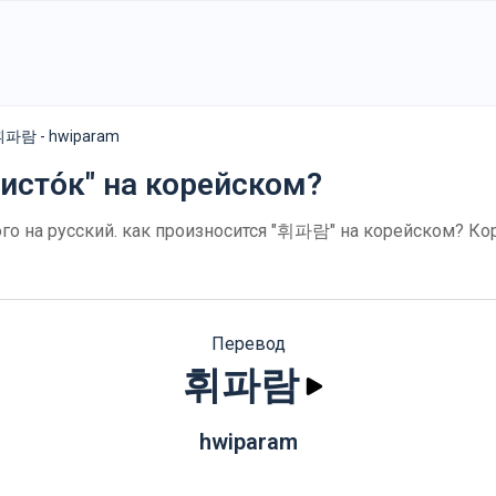
파람 - hwiparam
исто́к" на корейском?
о на русский. как произносится "휘파람" на корейском? Ко
Перевод
휘파람
hwiparam