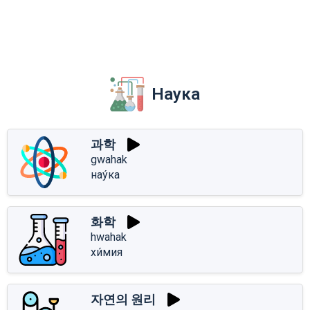
Наука
과학
gwahak
нау́ка
화학
hwahak
хи́мия
자연의 원리