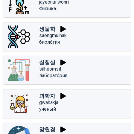
jayeonui wonri
Фи́зика
생물학
saengmulhak
биоло́гия
실험실
silheomsil
лаборато́рия
과학자
gwahakja
учёный
망원경