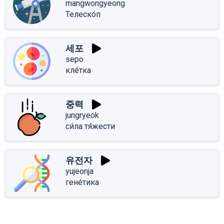
mangwongyeong
Телеско́п
세포
sepo
кле́тка
중력
jungryeok
си́ла тя́жести
유전자
yujeonja
гене́тика