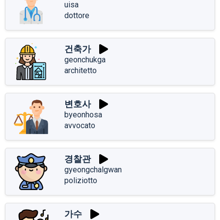
uisa
dottore
건축가
geonchukga
architetto
변호사
byeonhosa
avvocato
경찰관
gyeongchalgwan
poliziotto
가수