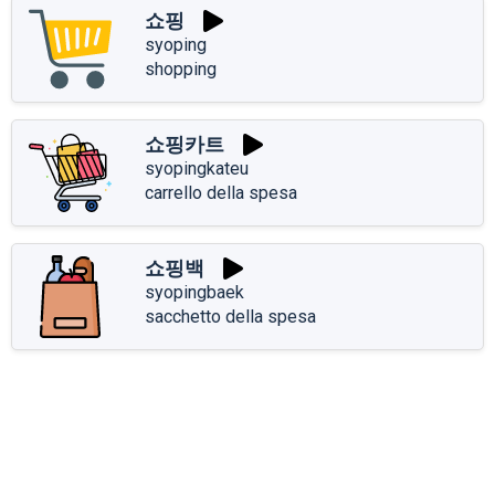
쇼핑
syoping
shopping
쇼핑카트
syopingkateu
carrello della spesa
쇼핑백
syopingbaek
sacchetto della spesa