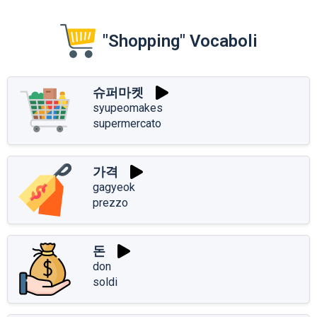
"Shopping" Vocaboli
슈퍼마켓
syupeomakes
supermercato
가격
gagyeok
prezzo
돈
don
soldi