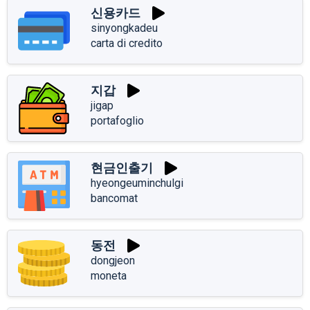
신용카드
sinyongkadeu
carta di credito
지갑
jigap
portafoglio
현금인출기
hyeongeuminchulgi
bancomat
동전
dongjeon
moneta