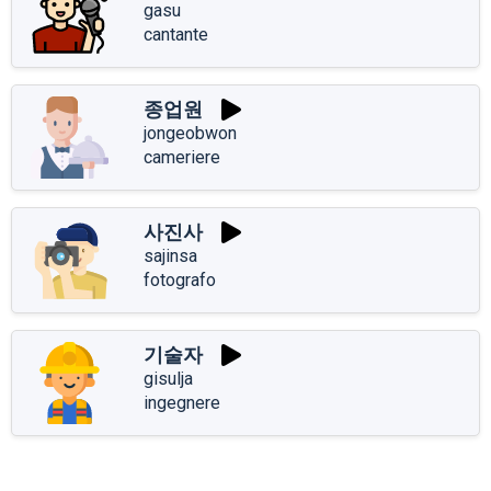
gasu
cantante
종업원
jongeobwon
cameriere
사진사
sajinsa
fotografo
기술자
gisulja
ingegnere