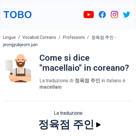
Lingue
Vocaboli Coreano
Professioni
정육점 주인 -
jeongyukjeom juin
Come si dice
"macellaio" in coreano?
La traduzione di
정육점 주인
in italiano è
macellaio
.
La traduzione
정육점 주인