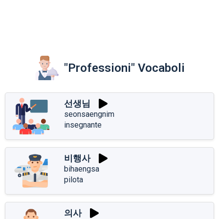
"Professioni" Vocaboli
선생님
seonsaengnim
insegnante
비행사
bihaengsa
pilota
의사