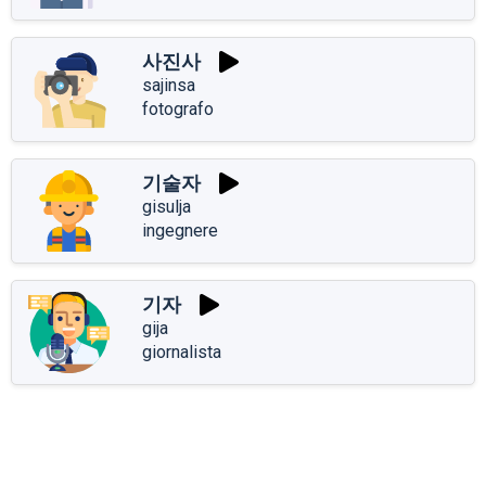
사진사
sajinsa
fotografo
기술자
gisulja
ingegnere
기자
gija
giornalista