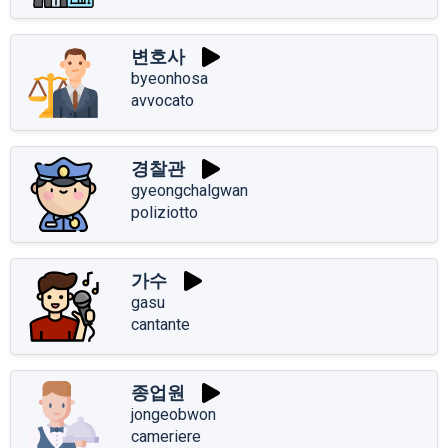
변호사
byeonhosa
avvocato
경찰관
gyeongchalgwan
poliziotto
가수
gasu
cantante
종업원
jongeobwon
cameriere