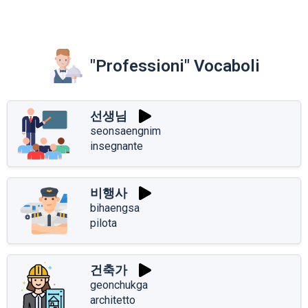
"Professioni" Vocaboli
선생님
seonsaengnim
insegnante
비행사
bihaengsa
pilota
건축가
geonchukga
architetto