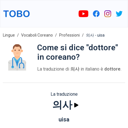
Lingue
Vocaboli Coreano
Professioni
의사 - uisa
Come si dice "dottore"
in coreano?
La traduzione di
의사
in italiano è
dottore
.
La traduzione
의사
uisa