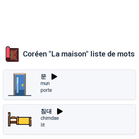
Coréen "La maison" liste de mots
문
mun
porte
침대
chimdae
lit