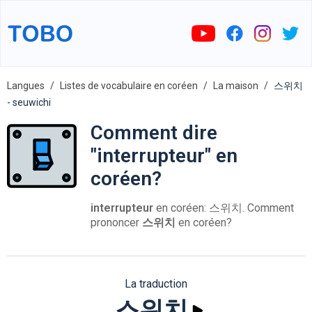
Langues
Listes de vocabulaire en coréen
La maison
스위치
- seuwichi
Comment dire
"interrupteur" en
coréen?
interrupteur
en coréen: 스위치. Comment
prononcer
스위치
en coréen?
La traduction
스위치