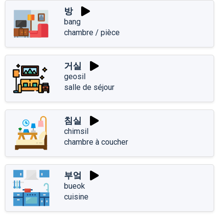
방
bang
chambre / pièce
거실
geosil
salle de séjour
침실
chimsil
chambre à coucher
부엌
bueok
cuisine