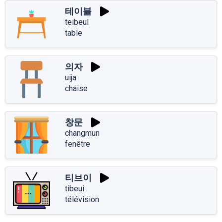
테이블
teibeul
table
의자
uija
chaise
창문
changmun
fenêtre
티브이
tibeui
télévision