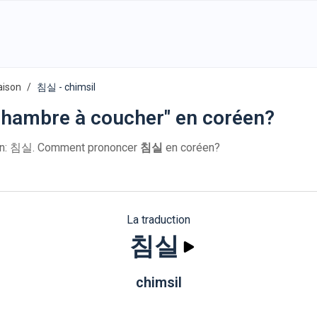
aison
침실 - chimsil
hambre à coucher" en coréen?
n: 침실. Comment prononcer
침실
en coréen?
La traduction
침실
chimsil