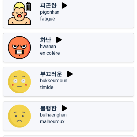
피곤한
pigonhan
fatigué
화난
hwanan
en colère
부끄러운
bukkeureoun
timide
불행한
bulhaenghan
malheureux