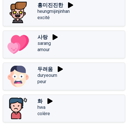
흥미진진한
heungmijinjinhan
excité
사랑
sarang
amour
두려움
duryeoum
peur
화
hwa
colère