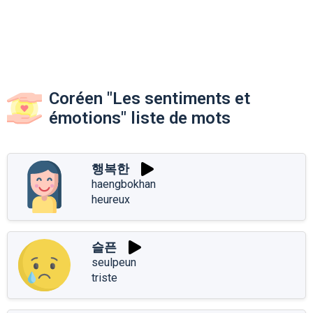
Coréen "Les sentiments et
émotions" liste de mots
행복한
haengbokhan
heureux
슬픈
seulpeun
triste