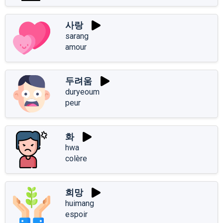
사랑
sarang
amour
두려움
duryeoum
peur
화
hwa
colère
희망
huimang
espoir