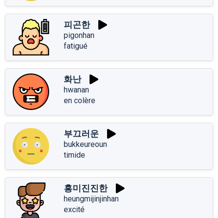
피곤한
pigonhan
fatigué
화난
hwanan
en colère
부끄러운
bukkeureoun
timide
흥미진진한
heungmijinjinhan
excité