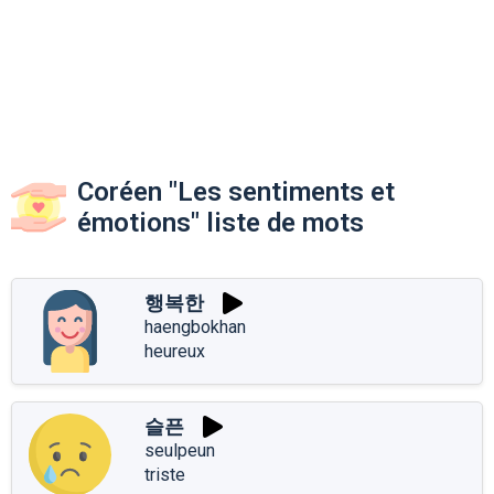
Coréen "Les sentiments et
émotions" liste de mots
행복한
haengbokhan
heureux
슬픈
seulpeun
triste