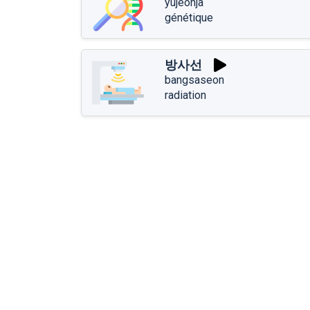
yujeonja
génétique
방사선
bangsaseon
radiation