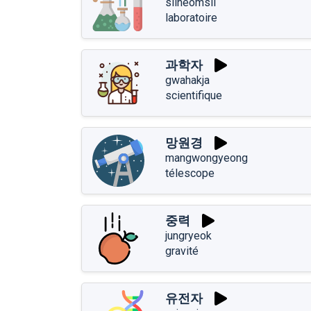
silheomsil
laboratoire
과학자
gwahakja
scientifique
망원경
mangwongyeong
télescope
중력
jungryeok
gravité
유전자