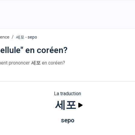
ience
세포 - sepo
llule" en coréen?
ent prononcer
세포
en coréen?
La traduction
세포
sepo