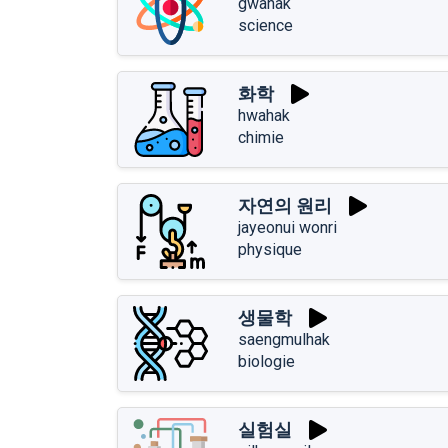
gwahak
science
화학
hwahak
chimie
자연의 원리
jayeonui wonri
physique
생물학
saengmulhak
biologie
실험실