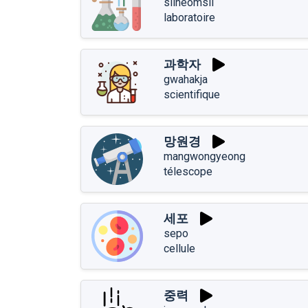
silheomsil
laboratoire
과학자
gwahakja
scientifique
망원경
mangwongyeong
télescope
세포
sepo
cellule
중력