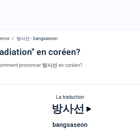
ience
방사선 - bangsaseon
adiation" en coréen?
omment prononcer
방사선
en coréen?
La traduction
방사선
bangsaseon