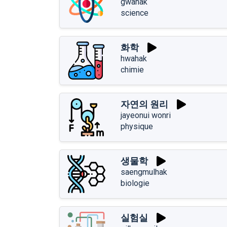
gwahak
science
화학
hwahak
chimie
자연의 원리
jayeonui wonri
physique
생물학
saengmulhak
biologie
실험실