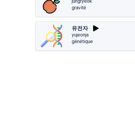
jungryeok
gravité
유전자
yujeonja
génétique