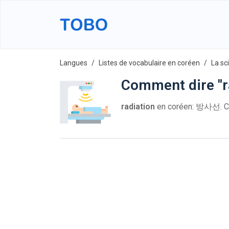
Langues
Listes de vocabulaire en coréen
La sc
Comment dire "r
radiation
en coréen: 방사선. C