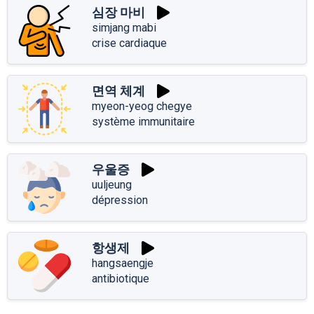
심장 마비
simjang mabi
crise cardiaque
면역 체계
myeon-yeog chegye
système immunitaire
우울증
uuljeung
dépression
항생제
hangsaengje
antibiotique