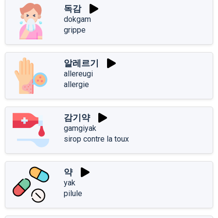
독감
dokgam
grippe
알레르기
allereugi
allergie
감기약
gamgiyak
sirop contre la toux
약
yak
pilule