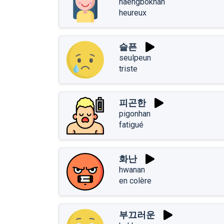
haengbokhan
heureux
슬픈
seulpeun
triste
피곤한
pigonhan
fatigué
화난
hwanan
en colère
부끄러운