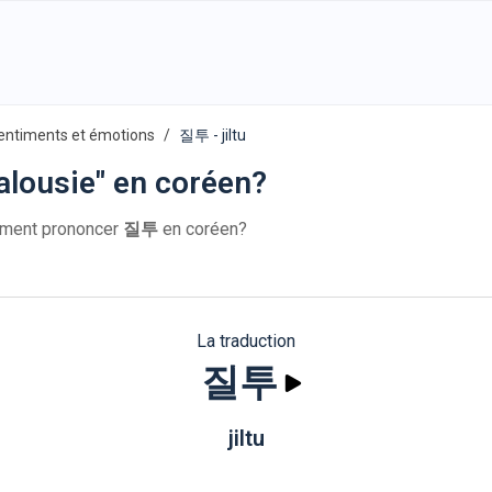
entiments et émotions
질투 - jiltu
alousie" en coréen?
ment prononcer
질투
en coréen?
La traduction
질투
jiltu