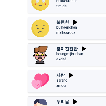
bukkeureoun
timide
불행한
bulhaenghan
malheureux
흥미진진한
heungmijinjinhan
excité
사랑
sarang
amour
두려움