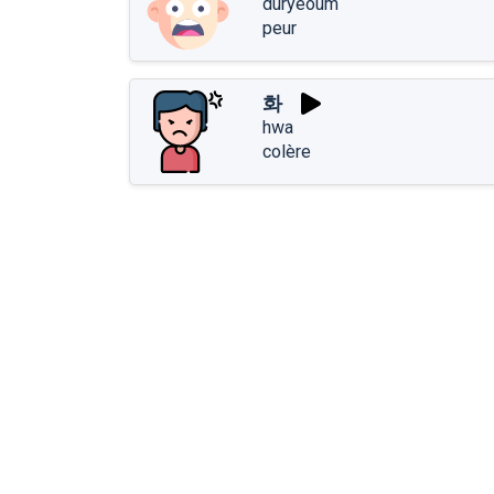
duryeoum
peur
화
hwa
colère