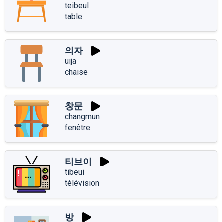
teibeul
table
의자
uija
chaise
창문
changmun
fenêtre
티브이
tibeui
télévision
방