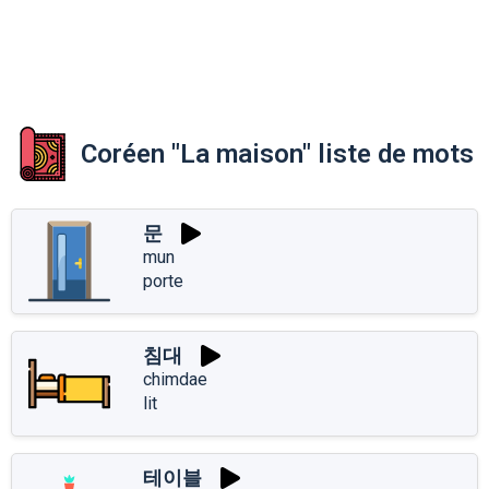
Coréen "La maison" liste de mots
문
mun
porte
침대
chimdae
lit
테이블