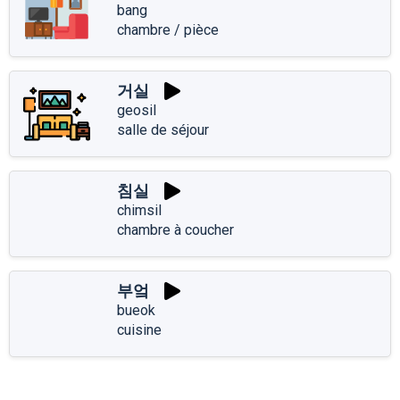
bang
chambre / pièce
거실
geosil
salle de séjour
침실
chimsil
chambre à coucher
부엌
bueok
cuisine