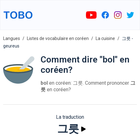
Langues
Listes de vocabulaire en coréen
La cuisine
그릇 -
geureus
Comment dire "bol" en
coréen?
bol
en coréen: 그릇. Comment prononcer
그
릇
en coréen?
La traduction
그릇