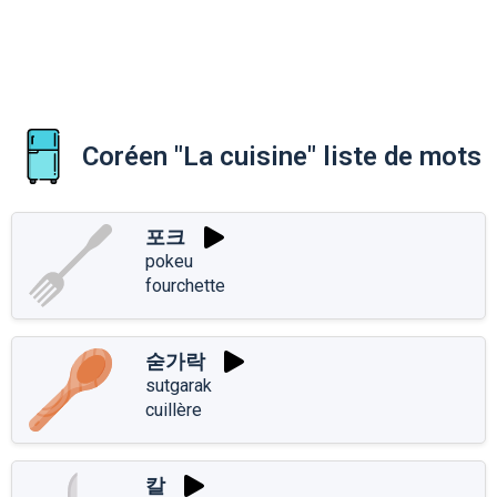
Coréen "La cuisine" liste de mots
포크
pokeu
fourchette
숟가락
sutgarak
cuillère
칼