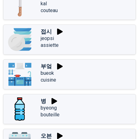
kal
couteau
접시
jeopsi
assiette
부엌
bueok
cuisine
병
byeong
bouteille
오븐