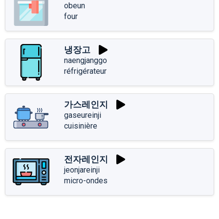
obeun
four
냉장고
naengjanggo
réfrigérateur
가스레인지
gaseureinji
cuisinière
전자레인지
jeonjareinji
micro-ondes