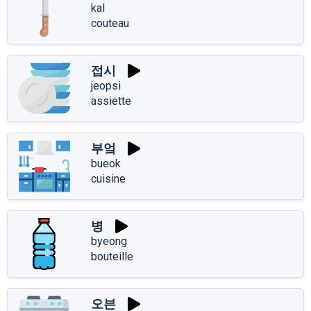
kal
couteau
접시
jeopsi
assiette
부엌
bueok
cuisine
병
byeong
bouteille
오븐