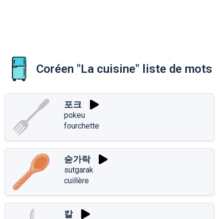
Coréen "La cuisine" liste de mots
포크
pokeu
fourchette
숟가락
sutgarak
cuillère
칼