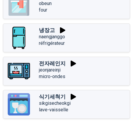
obeun
four
냉장고
naengjanggo
réfrigérateur
전자레인지
jeonjareinji
micro-ondes
식기세척기
sikgisecheokgi
lave-vaisselle