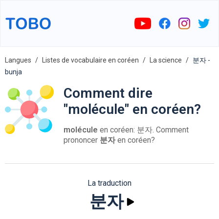
Langues
Listes de vocabulaire en coréen
La science
분자 -
bunja
Comment dire
"molécule" en coréen?
molécule
en coréen: 분자. Comment
prononcer
분자
en coréen?
La traduction
분자