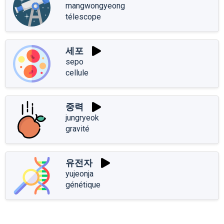
mangwongyeong
télescope
세포
sepo
cellule
중력
jungryeok
gravité
유전자
yujeonja
génétique