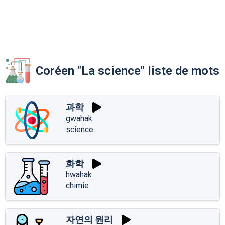
Coréen "La science" liste de mots
과학
gwahak
science
화학
hwahak
chimie
자연의 원리