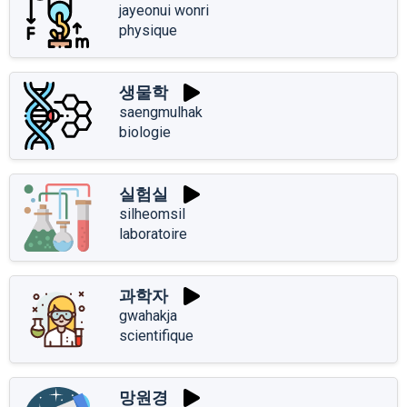
jayeonui wonri
physique
생물학
saengmulhak
biologie
실험실
silheomsil
laboratoire
과학자
gwahakja
scientifique
망원경