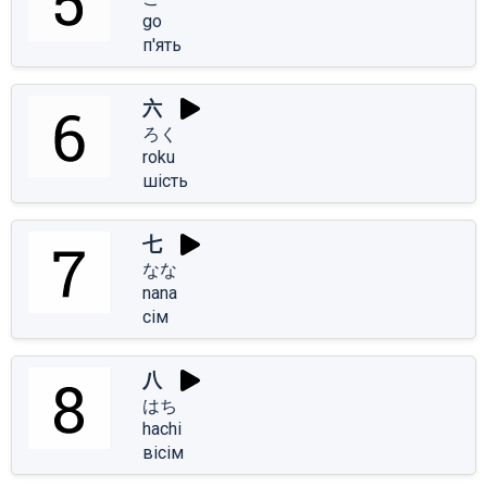
go
п'ять
六
ろく
roku
шість
七
なな
nana
сім
八
はち
hachi
вісім