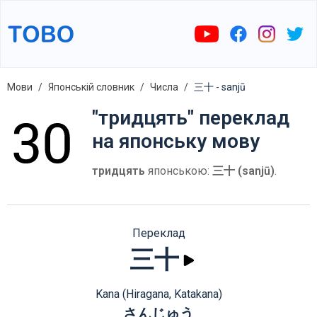
Мови
Японській словник
Числа
三十 - sanjū
"тридцять" переклад
на японську мову
тридцять
японською:
三十 (sanjū)
.
Переклад
三十
Kana (Hiragana, Katakana)
さんじゅう