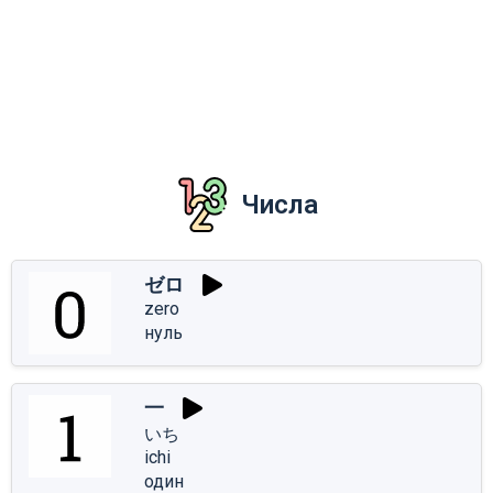
Числа
ゼロ
zero
нуль
一
いち
ichi
один