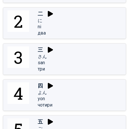
二
に
ni
два
三
さん
san
три
四
よん
yon
чотири
五
ご