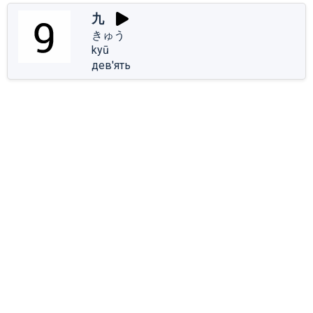
九
きゅう
kyū
дев'ять