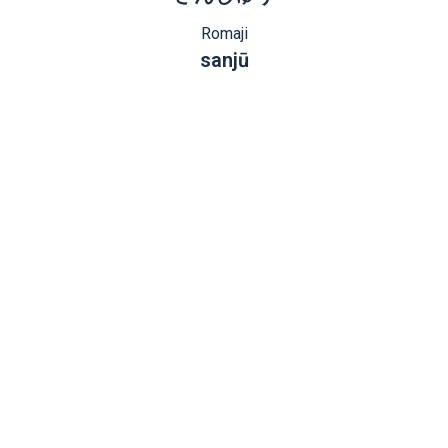
Romaji
sanjū