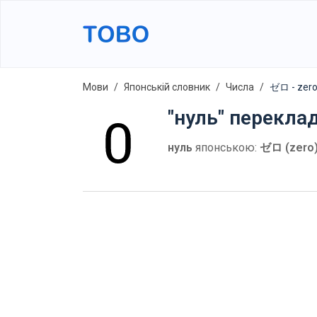
Мови
Японській словник
Числа
ゼロ - zer
"нуль" перекла
нуль
японською:
ゼロ (zero