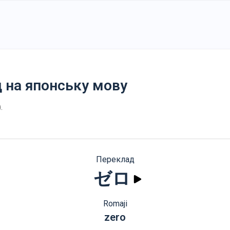
o
д на японську мову
)
.
Переклад
ゼロ
Romaji
zero