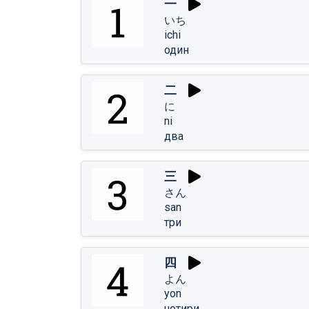
一
いち
ichi
один
二
に
ni
два
三
さん
san
три
四
よん
yon
чотири