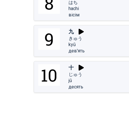
はち
hachi
вісім
九
きゅう
kyū
дев'ять
十
じゅう
jū
десять