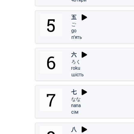
五
ご
go
п'ять
六
ろく
roku
шість
七
なな
nana
сім
八