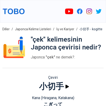
Diller
Japonca Kelime Listeleri
İş ve Kariyer
小切手 - kogitte
"çek" kelimesinin
Japonca çevirisi nedir?
Japonca
"çek"
ne demek?.
Çeviri
小切手
Kana (Hiragana, Katakana)
こぎって