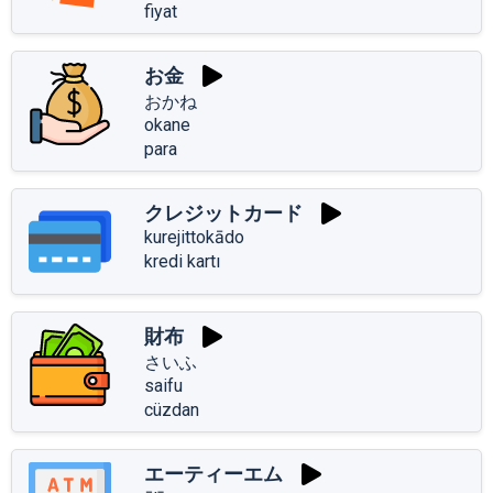
fiyat
お金
おかね
okane
para
クレジットカード
kurejittokādo
kredi kartı
財布
さいふ
saifu
cüzdan
エーティーエム