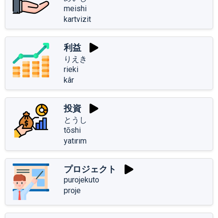
meishi
kartvizit
利益
りえき
rieki
kâr
投資
とうし
tōshi
yatırım
プロジェクト
purojekuto
proje