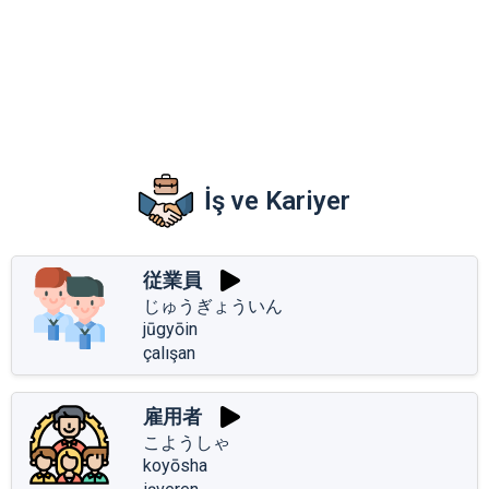
İş ve Kariyer
従業員
じゅうぎょういん
jūgyōin
çalışan
雇用者
こようしゃ
koyōsha