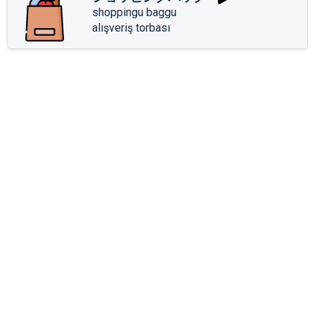
shoppingu baggu
alışveriş torbası