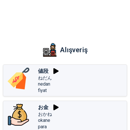
Alışveriş
値段
ねだん
nedan
fiyat
お金
おかね
okane
para