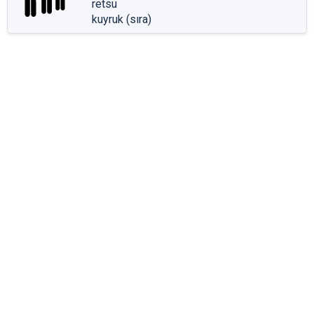
retsu
kuyruk (sıra)