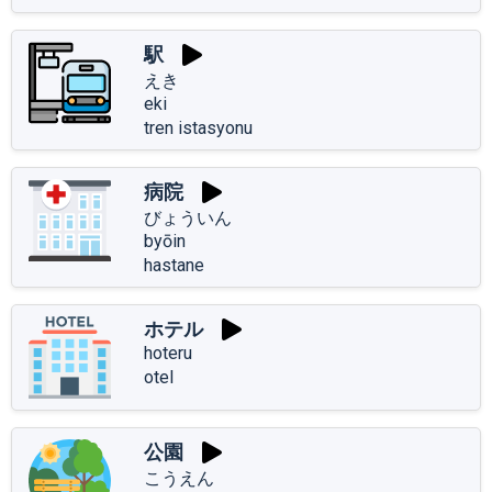
駅
えき
eki
tren istasyonu
病院
びょういん
byōin
hastane
ホテル
hoteru
otel
公園
こうえん