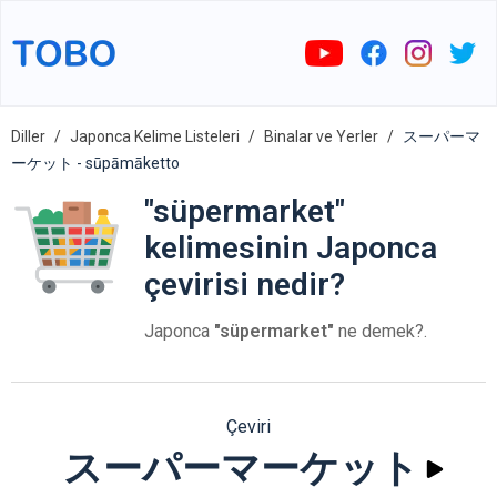
Diller
Japonca Kelime Listeleri
Binalar ve Yerler
スーパーマ
ーケット - sūpāmāketto
"süpermarket"
kelimesinin Japonca
çevirisi nedir?
Japonca
"süpermarket"
ne demek?.
Çeviri
スーパーマーケット