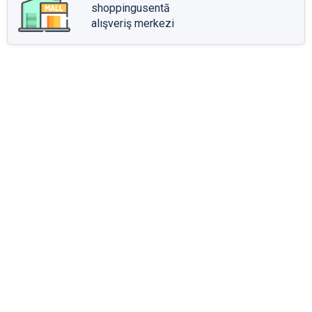
shoppingusentā
alışveriş merkezi