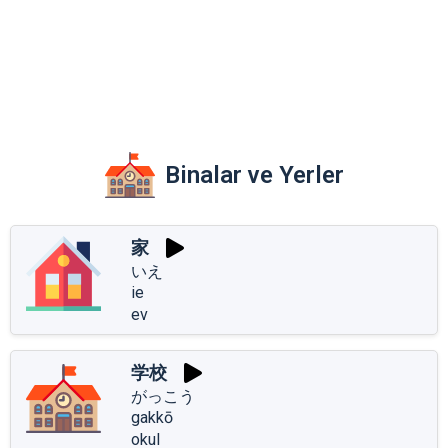
Binalar ve Yerler
家
いえ
ie
ev
学校
がっこう
gakkō
okul