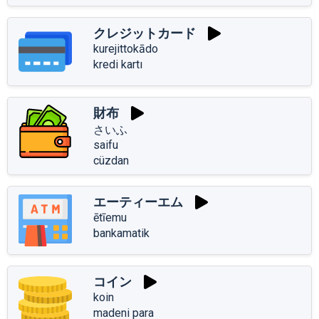
クレジットカード
kurejittokādo
kredi kartı
財布
さいふ
saifu
cüzdan
エーティーエム
ētīemu
bankamatik
コイン
koin
madeni para