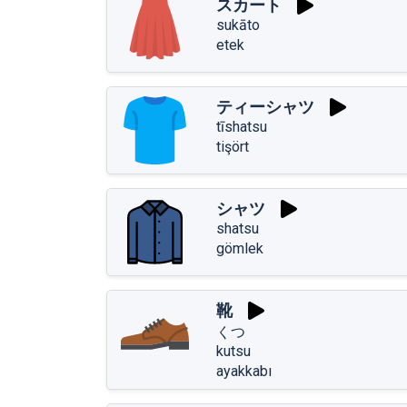
スカート
sukāto
etek
ティーシャツ
tīshatsu
tişört
シャツ
shatsu
gömlek
靴
くつ
kutsu
ayakkabı