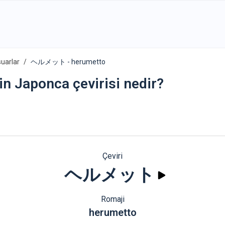
suarlar
ヘルメット - herumetto
in Japonca çevirisi nedir?
Çeviri
ヘルメット
Romaji
herumetto