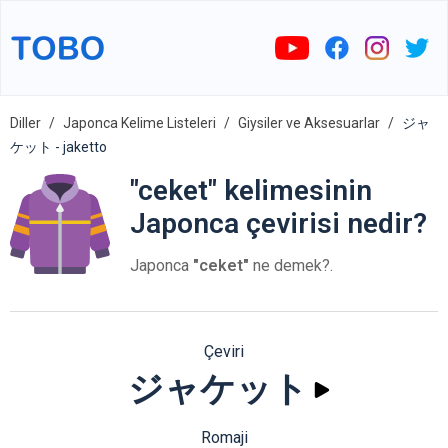
Diller
Japonca Kelime Listeleri
Giysiler ve Aksesuarlar
ジャ
ケット - jaketto
"ceket" kelimesinin
Japonca çevirisi nedir?
Japonca
"ceket"
ne demek?.
Çeviri
ジャケット
Romaji