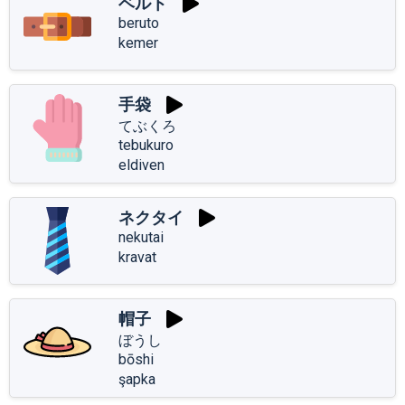
ベルト
beruto
kemer
手袋
てぶくろ
tebukuro
eldiven
ネクタイ
nekutai
kravat
帽子
ぼうし
bōshi
şapka