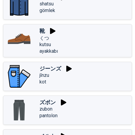
shatsu
gömlek
靴
くつ
kutsu
ayakkabı
ジーンズ
jīnzu
kot
ズボン
zubon
pantolon