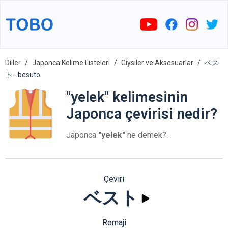
Diller
Japonca Kelime Listeleri
Giysiler ve Aksesuarlar
ベス
ト - besuto
"yelek" kelimesinin
Japonca çevirisi nedir?
Japonca
"yelek"
ne demek?.
Çeviri
ベスト
Romaji