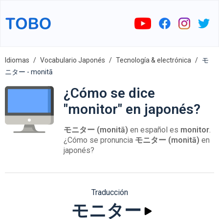
Idiomas
Vocabulario Japonés
Tecnología & electrónica
モ
ニター - monitā
¿Cómo se dice
"monitor" en japonés?
モニター (monitā)
en español es
monitor
.
¿Cómo se pronuncia
モニター (monitā)
en
japonés?
Traducción
モニター