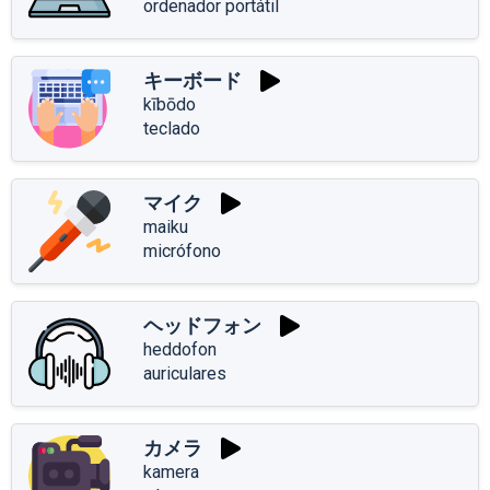
ordenador portátil
キーボード
kībōdo
teclado
マイク
maiku
micrófono
ヘッドフォン
heddofon
auriculares
カメラ
kamera