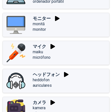
ordenador portátil
モニター
monitā
monitor
マイク
maiku
micrófono
ヘッドフォン
heddofon
auriculares
カメラ
kamera