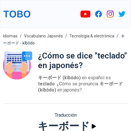
Idiomas
Vocabulario Japonés
Tecnología & electrónica
キ
ーボード - kībōdo
¿Cómo se dice "teclado"
en japonés?
キーボード (kībōdo)
en español es
teclado
. ¿Cómo se pronuncia
キーボード
(kībōdo)
en japonés?
Traducción
キーボード