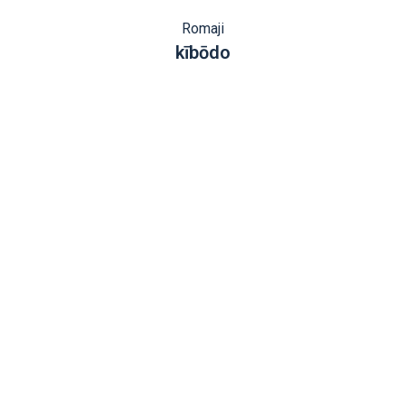
Romaji
kībōdo