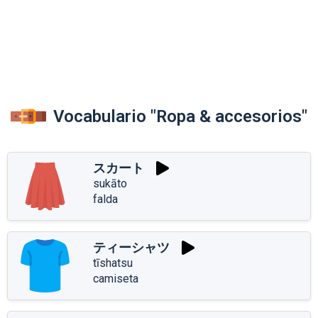
Vocabulario "Ropa & accesorios"
スカート
sukāto
falda
ティーシャツ
tīshatsu
camiseta