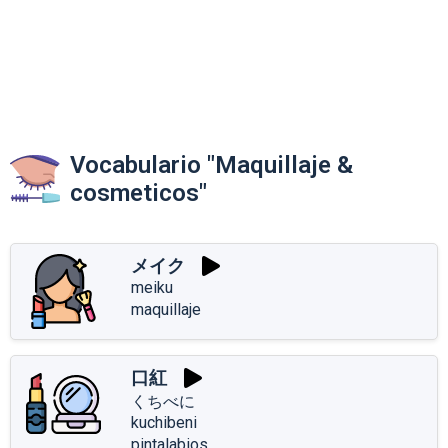
Vocabulario "Maquillaje &
cosmeticos"
メイク
meiku
maquillaje
口紅
くちべに
kuchibeni
pintalabios