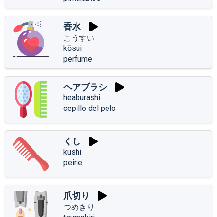
香水
こうすい
kōsui
perfume
ヘアブラシ
heaburashi
cepillo del pelo
くし
kushi
peine
爪切り
つめきり