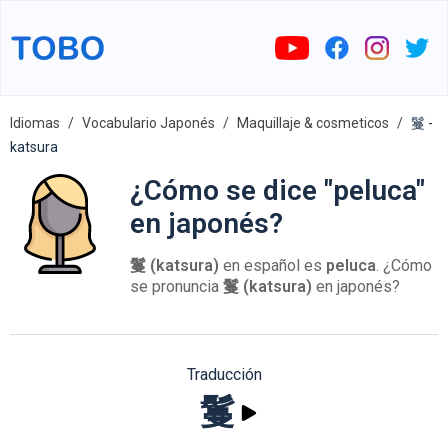
Idiomas
Vocabulario Japonés
Maquillaje & cosmeticos
鬘 -
katsura
¿Cómo se dice "peluca"
en japonés?
鬘 (katsura)
en español es
peluca
. ¿Cómo
se pronuncia
鬘 (katsura)
en japonés?
Traducción
鬘