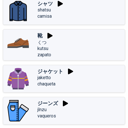
シャツ
shatsu
camisa
靴
くつ
kutsu
zapato
ジャケット
jaketto
chaqueta
ジーンズ
jīnzu
vaqueros