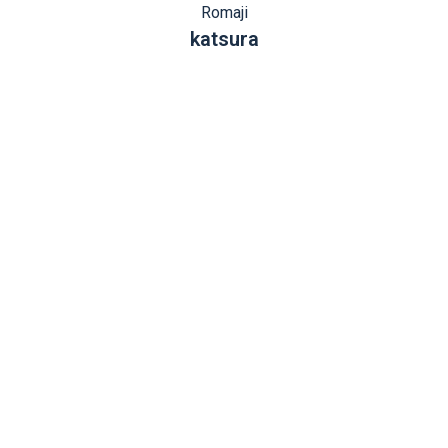
Romaji
katsura