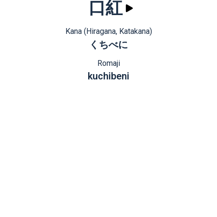
口紅
Kana (Hiragana, Katakana)
くちべに
Romaji
kuchibeni