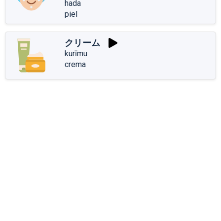
hada
piel
クリーム
kurīmu
crema