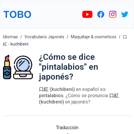
Idiomas
Vocabulario Japonés
Maquillaje & cosmeticos
口
紅 - kuchibeni
¿Cómo se dice
"pintalabios" en
japonés?
口紅 (kuchibeni)
en español es
pintalabios
. ¿Cómo se pronuncia
口紅
(kuchibeni)
en japonés?
Traducción