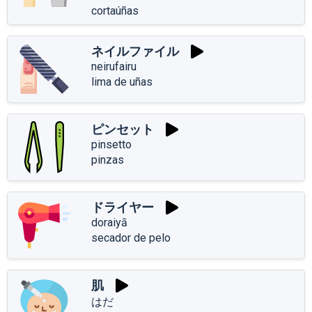
cortaúñas
ネイルファイル
neirufairu
lima de uñas
ピンセット
pinsetto
pinzas
ドライヤー
doraiyā
secador de pelo
肌
はだ