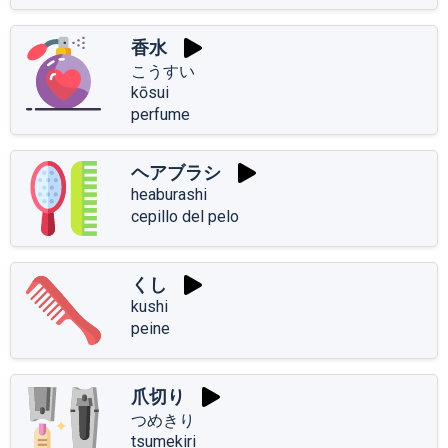
香水
こうすい
kōsui
perfume
ヘアブラシ
heaburashi
cepillo del pelo
くし
kushi
peine
爪切り
つめきり
tsumekiri