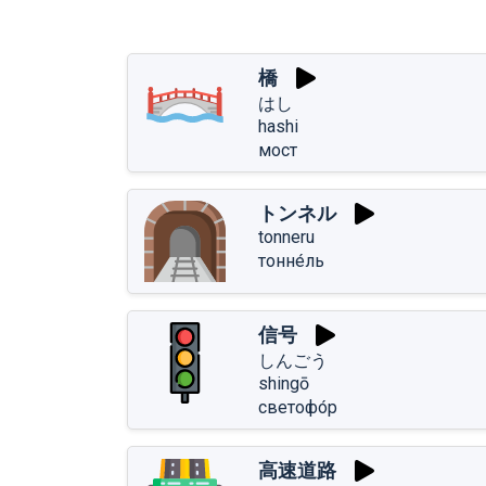
橋
はし
hashi
мост
トンネル
tonneru
тонне́ль
信号
しんごう
shingō
светофо́р
高速道路