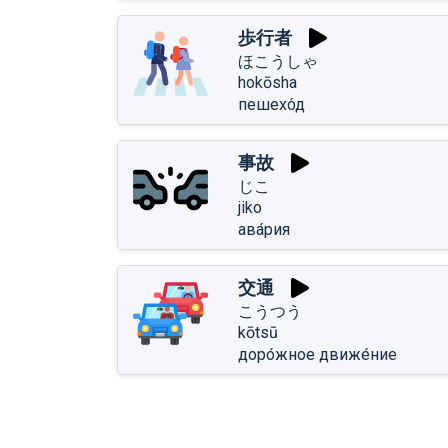
歩行者
ほこうしゃ
hokōsha
пешехо́д
事故
じこ
jiko
ава́рия
交通
こうつう
kōtsū
доро́жное движе́ние