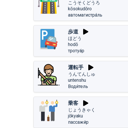
こうそくどうろ
kōsokudōro
автомагистра́ль
歩道
ほどう
hodō
тротуа́р
運転手
うんてんしゅ
untenshu
Води́тель
乗客
じょうきゃく
jōkyaku
пассажи́р