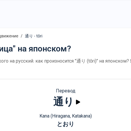
движение
通り - tōri
лица" на японском?
ского на русский. как произносится "通り (tōri)" на японском
Перевод
通り
Kana (Hiragana, Katakana)
とおり