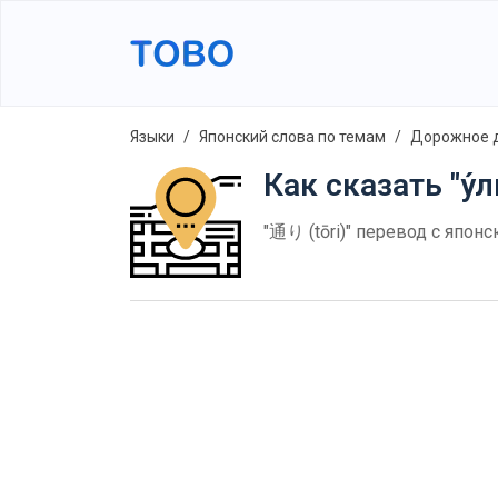
Языки
Японский слова по темам
Дорожное 
Как сказать "у́
"通り (tōri)" перевод с япон