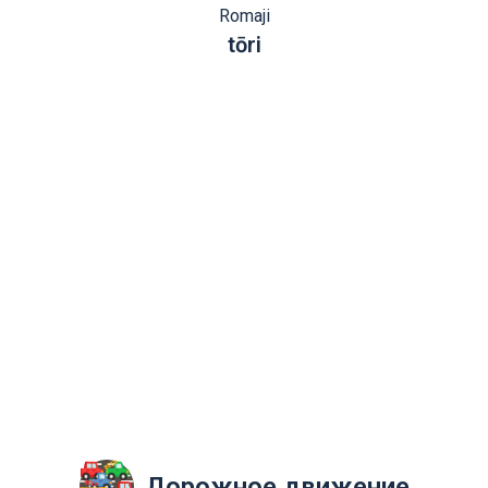
Romaji
tōri
Дорожное движение