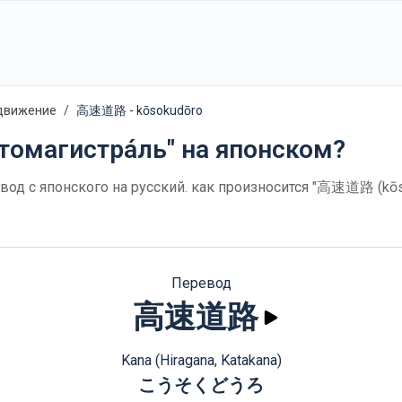
движение
高速道路 - kōsokudōro
втомагистра́ль" на японском?
од с японского на русский. как произносится "高速道路 (kōs
Перевод
高速道路
Kana (Hiragana, Katakana)
こうそくどうろ