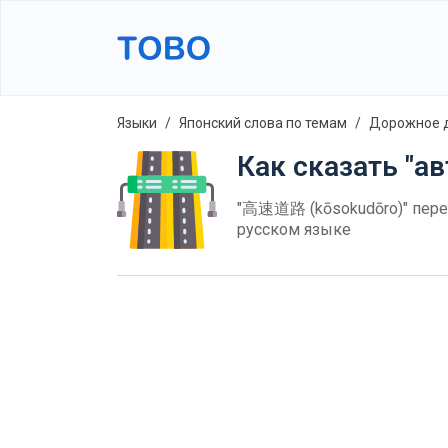
Языки
Японский слова по темам
Дорожное 
Как сказать "а
"高速道路 (kōsokudōro)" перев
русском языке