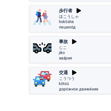
歩行者
ほこうしゃ
hokōsha
пешехо́д
事故
じこ
jiko
ава́рия
交通
こうつう
kōtsū
доро́жное движе́ние