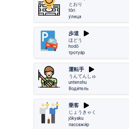
とおり
tōri
у́лица
歩道
ほどう
hodō
тротуа́р
運転手
うんてんしゅ
untenshu
Води́тель
乗客
じょうきゃく
jōkyaku
пассажи́р