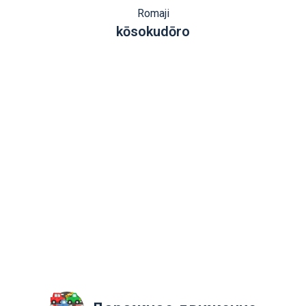
Romaji
kōsokudōro