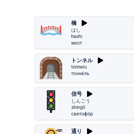
橋
はし
hashi
мост
トンネル
tonneru
тонне́ль
信号
しんごう
shingō
светофо́р
通り