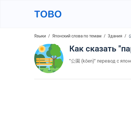
Языки
Японский слова по темам
Здания
公
Как сказать "п
"公園 (kōen)" перевод с япон