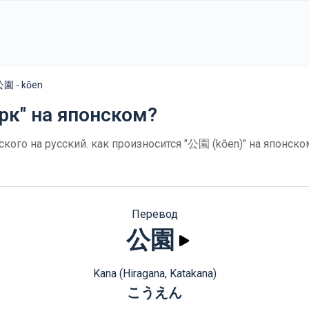
園 - kōen
арк" на японском?
ского на русский. как произносится "公園 (kōen)" на японск
Перевод
公園
Kana (Hiragana, Katakana)
こうえん