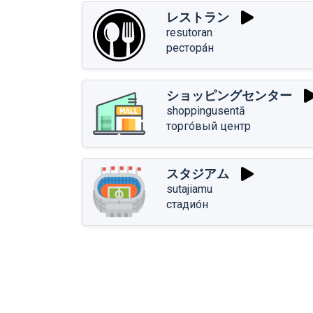
レストラン
resutoran
рестора́н
ショッピングセンター
shoppingusentā
торго́вый центр
スタジアム
sutajiamu
стадио́н