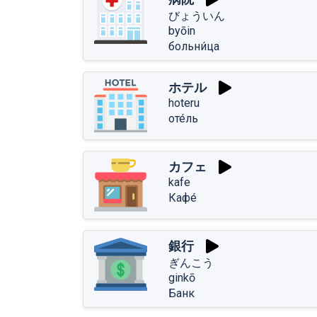
びょういん
byōin
больни́ца
ホテル
hoteru
оте́ль
カフェ
kafe
Кафе́
銀行
ぎんこう
ginkō
Банк