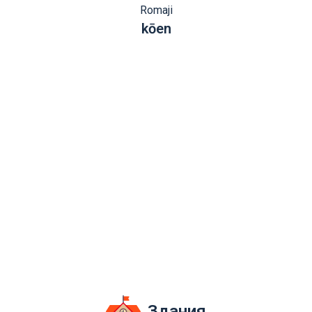
Romaji
kōen
Здания