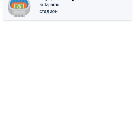
sutajiamu
стадио́н