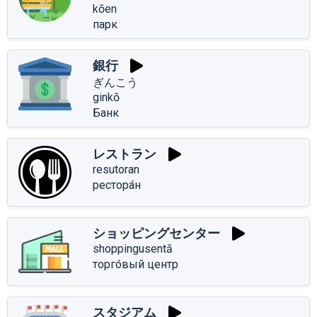
kōen
парк
銀行
ぎんこう
ginkō
Банк
レストラン
resutoran
рестора́н
ショッピングセンター
shoppingusentā
торго́вый центр
スタジアム