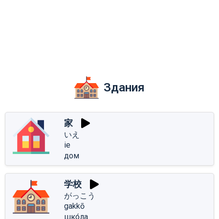
Здания
家
いえ
ie
дом
学校
がっこう
gakkō
шко́ла