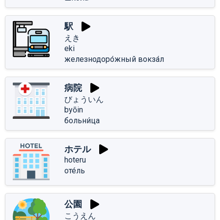
駅
えき
eki
железнодоро́жный вокза́л
病院
びょういん
byōin
больни́ца
ホテル
hoteru
оте́ль
公園
こうえん