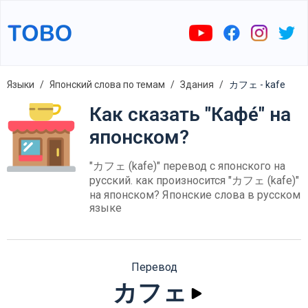
Языки
Японский слова по темам
Здания
カフェ - kafe
Как сказать "Кафе́" на
японском?
"カフェ (kafe)" перевод с японского на
русский. как произносится "カフェ (kafe)"
на японском? Японские слова в русском
языке
Перевод
カフェ