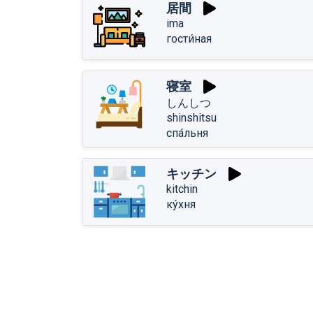
居間
ima
гости́ная
寝室
しんしつ
shinshitsu
спа́льня
キッチン
kitchin
ку́хня