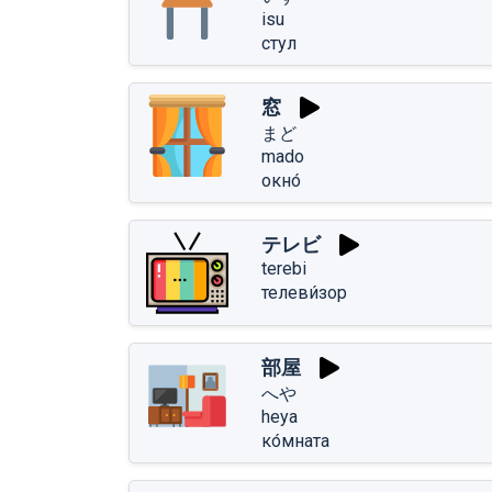
isu
стул
窓
まど
mado
окно́
テレビ
terebi
телеви́зор
部屋
へや
heya
ко́мната