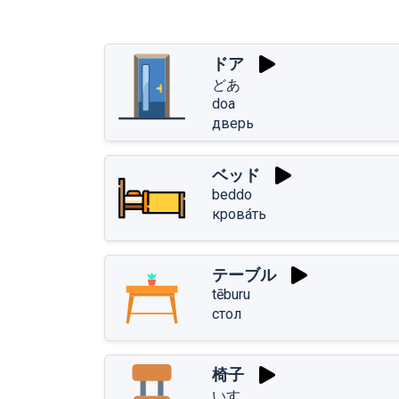
ドア
どあ
doa
дверь
ベッド
beddo
крова́ть
テーブル
tēburu
стол
椅子
いす