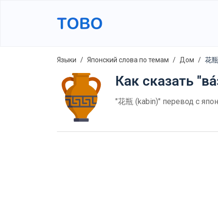
Языки
Японский слова по темам
Дом
花瓶 
Как сказать "ва
"花瓶 (kabin)" перевод с япо