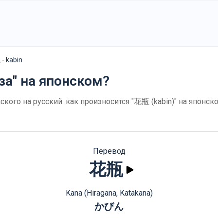
- kabin
́за" на японском?
нского на русский. как произносится "花瓶 (kabin)" на японс
Перевод
花瓶
Kana (Hiragana, Katakana)
かびん