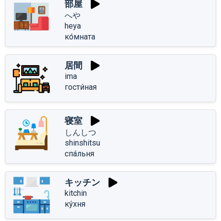
部屋
へや
heya
ко́мната
居間
ima
гости́ная
寝室
しんしつ
shinshitsu
спа́льня
キッチン
kitchin
ку́хня