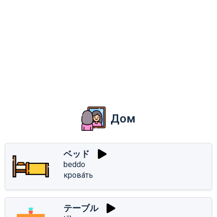
Дом
ベッド
beddo
крова́ть
テーブル