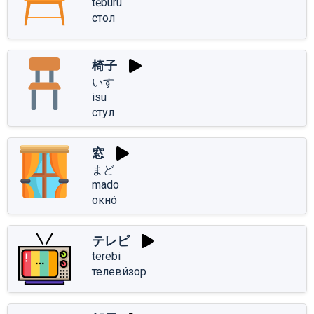
tēburu
стол
椅子
いす
isu
стул
窓
まど
mado
окно́
テレビ
terebi
телеви́зор