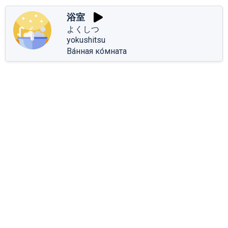
浴室
よくしつ
yokushitsu
Ва́нная ко́мната